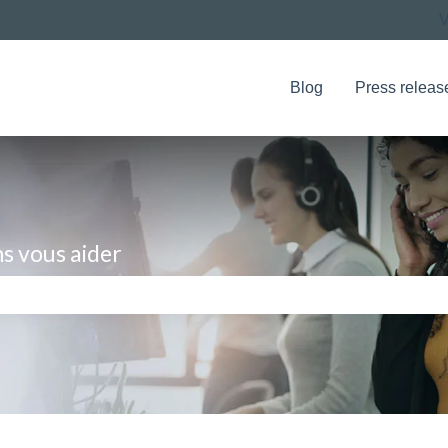
V
Blog
Press releas
s vous aider
amp de recherche est vide.