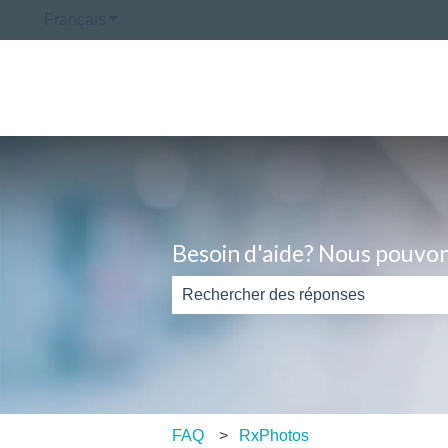
Français
Afficher le sous-menu pour les traductions
Besoin d'aide? Nous pouvon
Il n'y a aucune suggestion car le ch
FAQ
RxPhotos