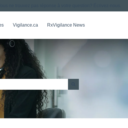
ous ne trouvez pas réponse à votre question? Écrivez-nous.
es
Vigilance.ca
RxVigilance News
Contact