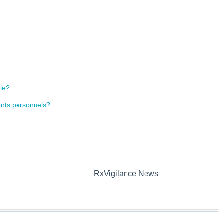
cie?
ents personnels?
RxVigilance News